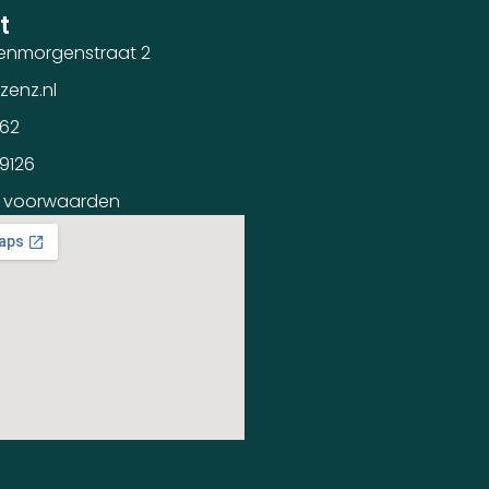
t
enmorgenstraat 2
zenz.nl
362
59126
 voorwaarden