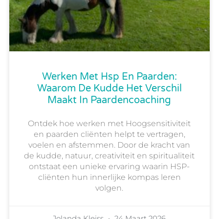
Werken Met Hsp En Paarden:
Waarom De Kudde Het Verschil
Maakt In Paardencoaching
Ontdek hoe werken met Hoogsensitiviteit
en paarden cliënten helpt te vertragen,
voelen en afstemmen. Door de kracht van
de kudde, natuur, creativiteit en spiritualiteit
ontstaat een unieke ervaring waarin HSP-
cliënten hun innerlijke kompas leren
volgen.
Jolanda Kleiss
24 Maart 2026