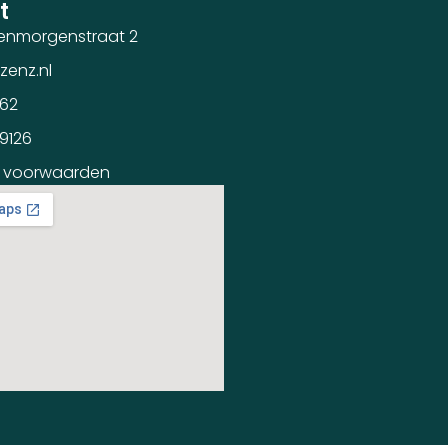
t
enmorgenstraat 2
zenz.nl
362
59126
 voorwaarden