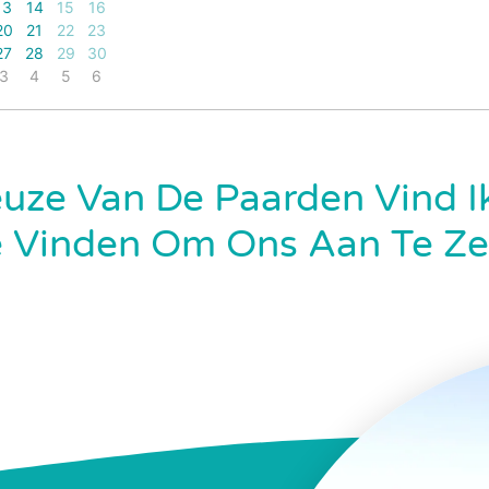
13
14
15
16
20
21
22
23
27
28
29
30
3
4
5
6
uze Van De Paarden Vind Ik
Vinden Om Ons Aan Te Zett