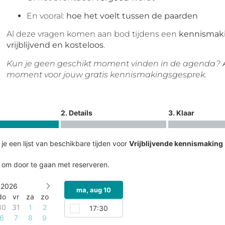
En vooral:
hoe het voelt tussen de paarden
Al deze vragen komen aan bod tijdens een
kennismak
vrijblijvend en kosteloos
.
Kun je geen geschikt moment vinden in de agenda?
moment voor jouw gratis kennismakingsgesprek.
2. Details
3. Klaar
je een lijst van beschikbare tijden voor
Vrijblijvende kennismaking
jd om door te gaan met reserveren.
 2026
ma, aug 10
do
vr
za
zo
30
31
1
2
17:30
6
7
8
9