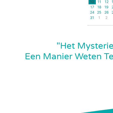
10
11
12
17
18
19
24
25
26
31
1
2
"Het Mysterie
Een Manier Weten Te 