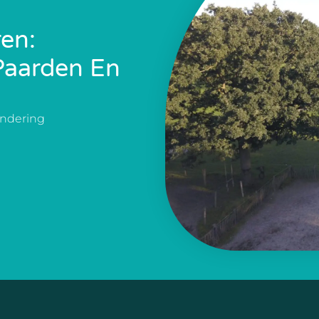
ren:
Paarden En
andering