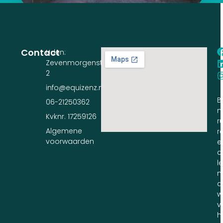
Contact
Uden:
Zevenmorgenstraat
2
info@equizenz.nl
B
06-21250362
n
Kvknr. 17259126
ru
Algemene
r
voorwaarden
e
c
l
m
d
w
v
h