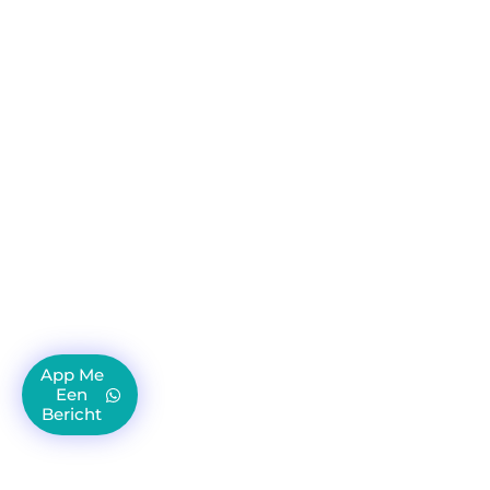
App Me
Een
Bericht