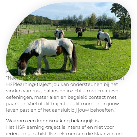
Ervaar of dit traject bij jou past
“Neem 30 minuten de tijd om te ontdekken hoe het
HSPlearning-traject jou kan ondersteunen bij het
vinden van rust, balans en inzicht – met creatieve
oefeningen, materialen en begeleid contact met
paarden. Voel of dit traject op dit moment in jouw
leven past en of het aansluit bij jouw behoeften.”
Waarom een kennismaking belangrijk is
Het HSPlearning-traject is intensief en niet voor
iedereen geschikt. Ik zoek mensen die klaar zijn om