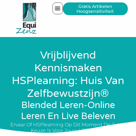
Gratis Artikelen
Hoogsensitiviteit
Vrijblijvend
Kennismaken
HSPlearning: Huis Van
Zelfbewustzijn®
Blended Leren-Online
Leren En Live Beleven
Ervaar Of HSPlearning Op Dit Moment De Juiste
Keuze Is Voor Jouw HSP-Reis?"