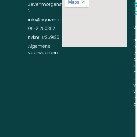
Zevenmorgenstraat
2
info@equizenz.nl
B
06-21250362
n
Kvknr. 17259126
ru
Algemene
r
voorwaarden
e
c
l
m
d
w
v
h
p