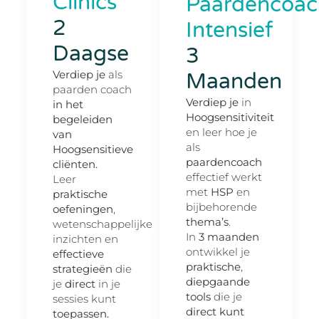
Clinics
Paardencoac
2
Intensief
Daagse
3
Verdiep je
als
Maanden
paarden coach
Verdiep je
in
in het
Hoogsensitiviteit
begeleiden
en leer hoe je
van
als
Hoogsensitieve
paardencoach
cliënten.
effectief werkt
Leer
met
HSP
en
praktische
bijbehorende
oefeningen
,
thema’s
.
wetenschappelijke
In
3 maanden
inzichten en
ontwikkel je
effectieve
praktische
,
strategieën
die
diepgaande
je
direct
in je
tools
die je
sessies kunt
direct kunt
toepassen.