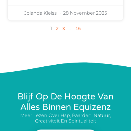
Jolanda Kleiss
28 November 2025
1
…
2
3
15
Blijf Op De Hoogte Van
Alles Binnen Equizenz
Meer Lezen Over Hsp, Paarden, Natuur,
Creativiteit En Spiritualiteit