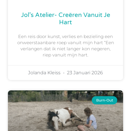
Jol’s Atelier- Creëren Vanuit Je
Hart
Een reis door kunst, verlies en bezieling een
onweerstaanbare roep vanuit mijn hart “Een
verlangen dat ik niet langer kon negeren,
riep vanuit mijn hart.
Jolanda Kleiss
23 Januari 2026
Burn-Out