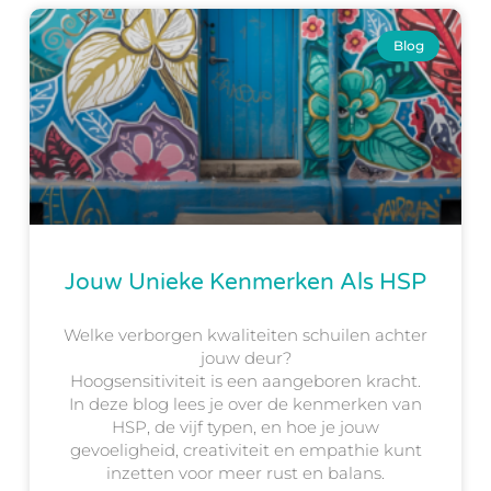
Blog
Jouw Unieke Kenmerken Als HSP
Welke verborgen kwaliteiten schuilen achter
jouw deur?
Hoogsensitiviteit is een aangeboren kracht.
In deze blog lees je over de kenmerken van
HSP, de vijf typen, en hoe je jouw
gevoeligheid, creativiteit en empathie kunt
inzetten voor meer rust en balans.