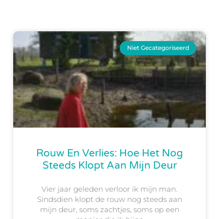
Niet Gecategoriseerd
Rouw En Verlies: Hoe Het Nog
Steeds Klopt Aan Mijn Deur
Vier jaar geleden verloor ik mijn man.
Sindsdien klopt de rouw nog steeds aan
mijn deur, soms zachtjes, soms op een