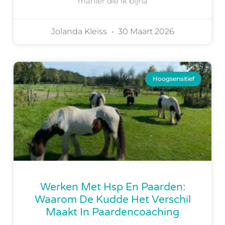
manier die ik bijna
Jolanda Kleiss
30 Maart 2026
Hoogsensitief
Werken Met Hsp En Paarden:
Waarom De Kudde Het Verschil
Maakt In Paardencoaching