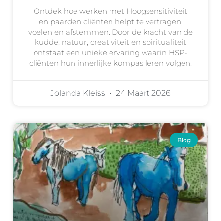
Ontdek hoe werken met Hoogsensitiviteit
en paarden cliënten helpt te vertragen,
voelen en afstemmen. Door de kracht van de
kudde, natuur, creativiteit en spiritualiteit
ontstaat een unieke ervaring waarin HSP-
cliënten hun innerlijke kompas leren volgen.
Jolanda Kleiss
24 Maart 2026
Blog