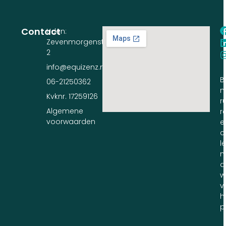
Contact
Uden:
Zevenmorgenstraat
2
info@equizenz.nl
B
06-21250362
n
Kvknr. 17259126
ru
Algemene
r
voorwaarden
e
c
l
m
d
w
v
h
p