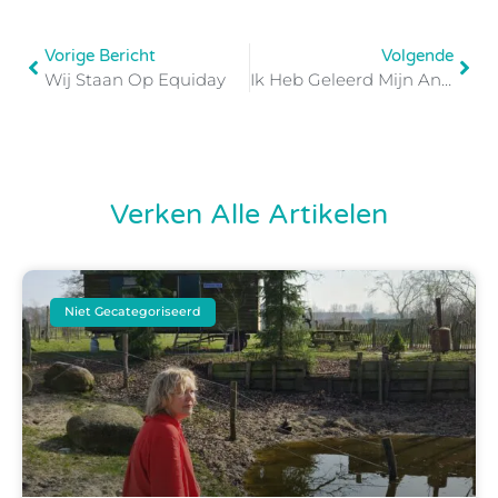
Vorige Bericht
Volgende
Wij Staan Op Equiday
Ik Heb Geleerd Mijn Angst Te Accepteren
Verken Alle Artikelen
Niet Gecategoriseerd