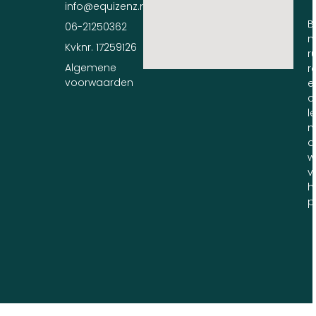
info@equizenz.nl
B
06-21250362
n
Kvknr. 17259126
ru
Algemene
r
voorwaarden
e
c
l
m
d
w
v
h
p