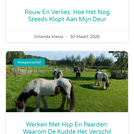
Rouw En Verlies: Hoe Het Nog
Steeds Klopt Aan Mijn Deur
Jolanda Kleiss
30 Maart 2026
Hoogsensitief
Werken Met Hsp En Paarden:
Waarom De Kudde Het Verschil