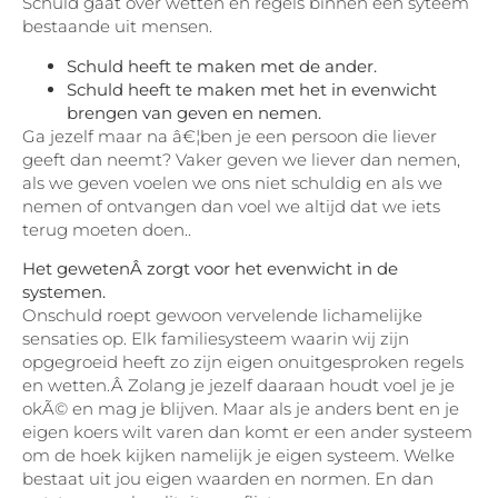
Schuld gaat over wetten en regels binnen een syteem
bestaande uit mensen.
Schuld heeft te maken met de ander.
Schuld heeft te maken met het in evenwicht
brengen van geven en nemen.
Ga jezelf maar na â€¦ben je een persoon die liever
geeft dan neemt? Vaker geven we liever dan nemen,
als we geven voelen we ons niet schuldig en als we
nemen of ontvangen dan voel we altijd dat we iets
terug moeten doen..
Het gewetenÂ zorgt voor het evenwicht in de
systemen.
Onschuld roept gewoon vervelende lichamelijke
sensaties op. Elk familiesysteem waarin wij zijn
opgegroeid heeft zo zijn eigen onuitgesproken regels
en wetten.Â Zolang je jezelf daaraan houdt voel je je
okÃ© en mag je blijven. Maar als je anders bent en je
eigen koers wilt varen dan komt er een ander systeem
om de hoek kijken namelijk je eigen systeem. Welke
bestaat uit jou eigen waarden en normen. En dan