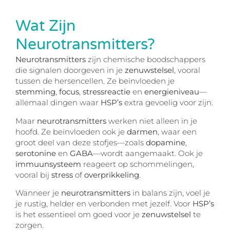
Wat Zijn
Neurotransmitters?
Neurotransmitters
zijn chemische boodschappers
die signalen doorgeven in je
zenuwstelsel
, vooral
tussen de hersencellen. Ze beïnvloeden je
stemming
,
focus
,
stressreactie
en
energieniveau
—
allemaal dingen waar
HSP’s
extra gevoelig voor zijn.
Maar
neurotransmitters
werken niet alleen in je
hoofd. Ze beïnvloeden ook je
darmen
, waar een
groot deel van deze stofjes—zoals
dopamine
,
serotonine
en
GABA
—wordt aangemaakt. Ook je
immuunsysteem
reageert op schommelingen,
vooral bij
stress
of
overprikkeling
.
Wanneer je
neurotransmitters
in balans zijn, voel je
je rustig, helder en verbonden met jezelf. Voor
HSP’s
is het essentieel om goed voor je
zenuwstelsel
te
zorgen.