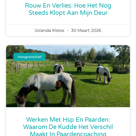
Rouw En Verlies: Hoe Het Nog
Steeds Klopt Aan Mijn Deur
Jolanda Kleiss
30 Maart 2026
Hoogsensitief
Werken Met Hsp En Paarden:
Waarom De Kudde Het Verschil
Maakt In Paardencoaching