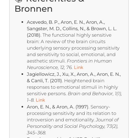
Bronnen
Acevedo, B. P., Aron, E. N., Aron, A.,
Sangster, M. D., Collins, N., & Brown, L. L.
(2018)
. The functional highly sensitive
brain: A review of the brain circuits
underlying sensory processing sensitivity
and sensitivity to social, emotional, and
aesthetic stimuli.
Frontiers in Human
Neuroscience, 12, 76.
Link
Jagiellowicz, J., Xu, X., Aron, A., Aron, E. N.,
& Canli, T. (2011)
. Heightened brain
responses to emotional stimuli in highly
sensitive persons.
Brain and Behavior, 1(1),
1–8.
Link
Aron, E. N., & Aron, A. (1997)
. Sensory-
processing sensitivity and its relation to
introversion and emotionality.
Journal of
Personality and Social Psychology, 73(2),
345–368.