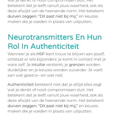
wat je denkt of nooit compromissen sluit. Het
betekent dat je leeft vanuit jouw waarheid, ook als
deze afwijkt van de heersende norm. Het betekent
durven zeggen: “Dit past niet bij mij,”
en keuzes
maken die je voeden in plaats van uitputten.
Neurotransmitters En Hun
Rol In Authenticiteit
Wanneer je als
HSP
leert trouw te blijven aan jezelf,
ontstaat er iets bijzonders: je komt in contact met je
ware zelf. Je
intuïtie
versterkt, je
grenzen
worden
duidelijker en je keuzes worden zuiverder. Je voelt
aan wat goed is—en wat niet.
Authenticiteit
betekent niet dat je altijd alles zegt
wat je denkt of nooit compromissen sluit. Het
betekent dat je leeft vanuit jouw waarheid, ook als
deze afwijkt van de heersende norm. Het betekent
durven zeggen: “Dit past niet bij mij,”
en keuzes
maken die je voeden in plaats van uitputten.