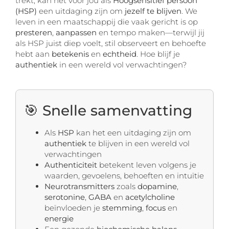
trekt, kan het voor jou als
Hoogsensitief persoon
(HSP)
een uitdaging zijn om
jezelf te blijven
. We
leven in een maatschappij die vaak gericht is op
presteren
,
aanpassen
en tempo maken—terwijl jij
als HSP juist diep voelt, stil observeert en behoefte
hebt aan
betekenis
en
echtheid
. Hoe blijf je
authentiek
in een wereld vol verwachtingen?
🎯 Snelle samenvatting
Als
HSP
kan het een uitdaging zijn om
authentiek
te blijven in een wereld vol
verwachtingen
Authenticiteit
betekent leven volgens je
waarden, gevoelens, behoeften en intuïtie
Neurotransmitters
zoals
dopamine
,
serotonine
,
GABA
en
acetylcholine
beïnvloeden je
stemming
,
focus
en
energie