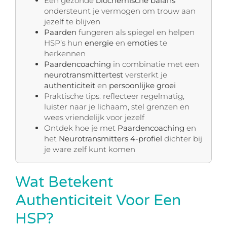
Een gezonde
biochemische balans
ondersteunt je vermogen om trouw aan
jezelf te blijven
Paarden
fungeren als spiegel en helpen
HSP’s hun
energie
en
emoties
te
herkennen
Paardencoaching
in combinatie met een
neurotransmittertest
versterkt je
authenticiteit
en
persoonlijke groei
Praktische tips: reflecteer regelmatig,
luister naar je lichaam, stel grenzen en
wees vriendelijk voor jezelf
Ontdek hoe je met
Paardencoaching
en
het
Neurotransmitters 4-profiel
dichter bij
je ware zelf kunt komen
Wat Betekent
Authenticiteit Voor Een
HSP?