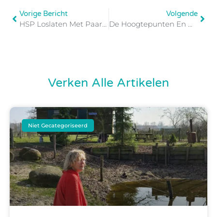
Vorige Bericht
Volgende
HSP Loslaten Met Paarden | Waarom Je Zoveel Draagt & Hoe Je Leert Thuiskomen
De Hoogtepunten En Dieptepunten Van Mijn Ondernemersreis
Verken Alle Artikelen
Niet Gecategoriseerd