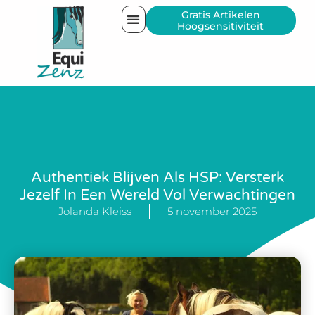
Gratis Artikelen
Hoogsensitiviteit
Authentiek Blijven Als HSP: Versterk
Jezelf In Een Wereld Vol Verwachtingen
Jolanda Kleiss
5 november 2025