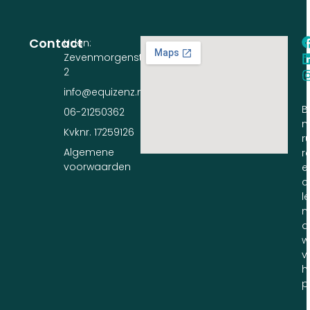
Contact
Uden:
Zevenmorgenstraat
2
info@equizenz.nl
B
06-21250362
n
Kvknr. 17259126
ru
Algemene
r
voorwaarden
e
c
l
m
d
w
v
h
p