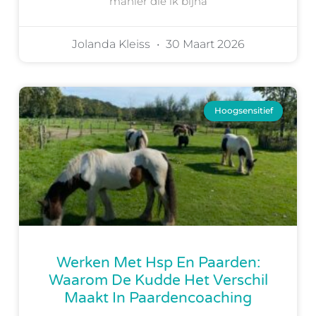
manier die ik bijna
Jolanda Kleiss
30 Maart 2026
Hoogsensitief
Werken Met Hsp En Paarden:
Waarom De Kudde Het Verschil
Maakt In Paardencoaching