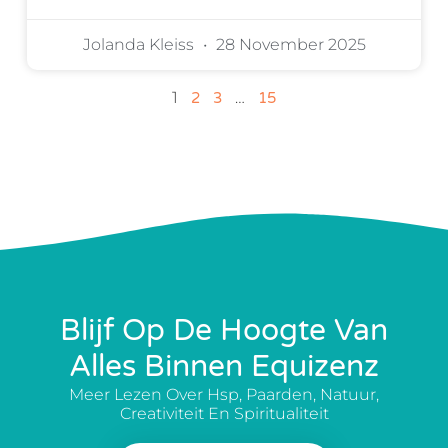
Jolanda Kleiss
28 November 2025
1
…
2
3
15
Blijf Op De Hoogte Van
Alles Binnen Equizenz
Meer Lezen Over Hsp, Paarden, Natuur,
Creativiteit En Spiritualiteit