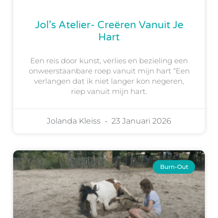
Jol’s Atelier- Creëren Vanuit Je
Hart
Een reis door kunst, verlies en bezieling een
onweerstaanbare roep vanuit mijn hart “Een
verlangen dat ik niet langer kon negeren,
riep vanuit mijn hart.
Jolanda Kleiss
23 Januari 2026
Burn-Out