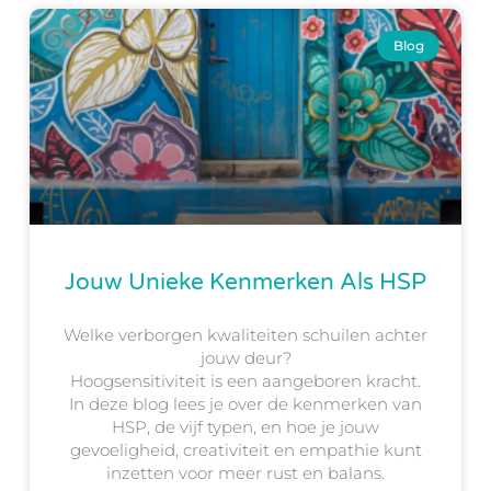
Blog
Jouw Unieke Kenmerken Als HSP
Welke verborgen kwaliteiten schuilen achter
jouw deur?
Hoogsensitiviteit is een aangeboren kracht.
In deze blog lees je over de kenmerken van
HSP, de vijf typen, en hoe je jouw
gevoeligheid, creativiteit en empathie kunt
inzetten voor meer rust en balans.