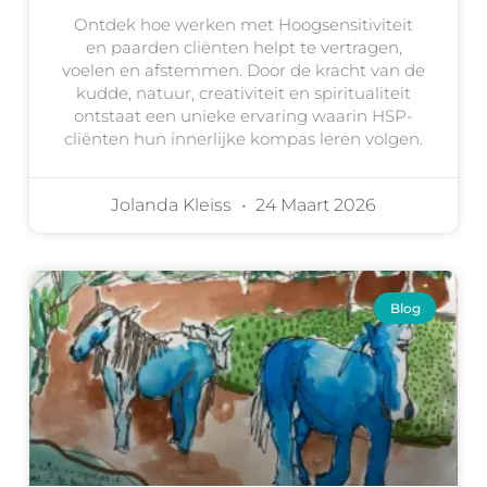
Ontdek hoe werken met Hoogsensitiviteit
en paarden cliënten helpt te vertragen,
voelen en afstemmen. Door de kracht van de
kudde, natuur, creativiteit en spiritualiteit
ontstaat een unieke ervaring waarin HSP-
cliënten hun innerlijke kompas leren volgen.
Jolanda Kleiss
24 Maart 2026
Blog