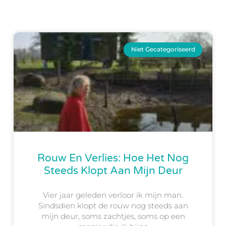
Niet Gecategoriseerd
Rouw En Verlies: Hoe Het Nog
Steeds Klopt Aan Mijn Deur
Vier jaar geleden verloor ik mijn man.
Sindsdien klopt de rouw nog steeds aan
mijn deur, soms zachtjes, soms op een