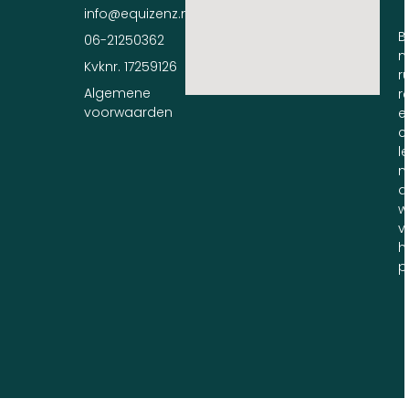
info@equizenz.nl
B
06-21250362
n
Kvknr. 17259126
ru
Algemene
r
voorwaarden
e
c
l
m
d
w
v
h
p