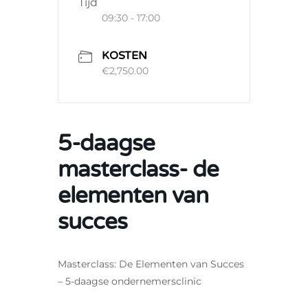
Tijd
09:30 - 17:00
KOSTEN
€2,750.00
5-daagse
masterclass- de
elementen van
succes
Masterclass: De Elementen van Succes
– 5-daagse ondernemersclinic